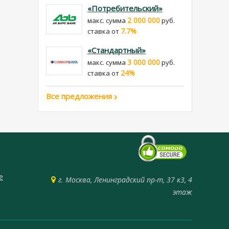
«Потребительский»
2 000 000
макс. сумма
руб.
7.7%
cтавка от
«Стандартный»
3 000 000
макс. сумма
руб.
24%
cтавка от
Все предложения
е
г. Москва, Ленинградский пр-т, 37 к3, 4
этаж