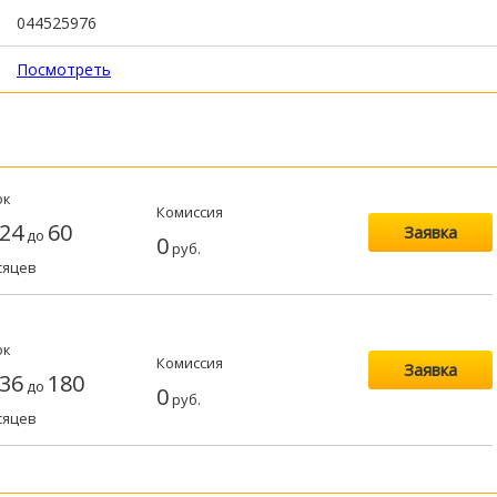
044525976
Посмотреть
ок
Комиссия
24
60
Заявка
до
0
руб.
сяцев
ок
Комиссия
Заявка
36
180
до
0
руб.
сяцев