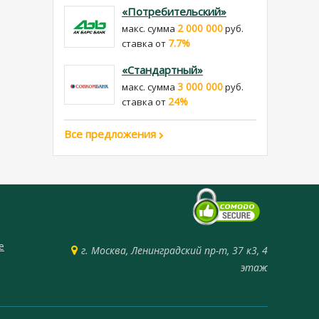
«Потребительский»
2 000 000
макс. сумма
руб.
7.7%
cтавка от
«Стандартный»
3 000 000
макс. сумма
руб.
24%
cтавка от
Все предложения
е
г. Москва, Ленинградский пр-т, 37 к3, 4
этаж