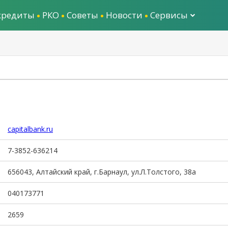
кредиты
РКО
Советы
Новости
Сервисы
capitalbank.ru
7-3852-636214
656043, Алтайский край, г.Барнаул, ул.Л.Толстого, 38а
040173771
2659