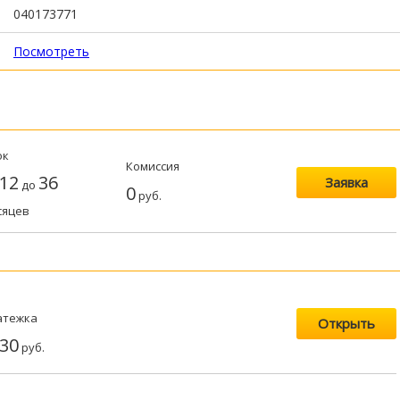
040173771
Посмотреть
ок
Комиссия
12
36
Заявка
до
0
руб.
сяцев
атежка
Открыть
30
руб.