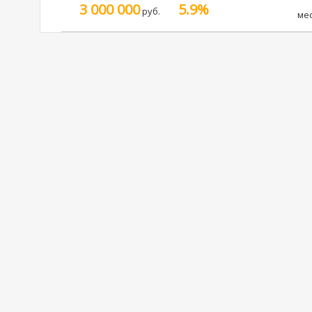
3 000 000
5.9%
руб.
ме