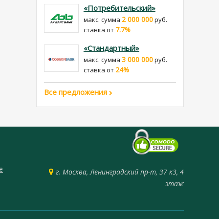
«Потребительский»
2 000 000
макс. сумма
руб.
7.7%
cтавка от
«Стандартный»
3 000 000
макс. сумма
руб.
24%
cтавка от
Все предложения
е
г. Москва, Ленинградский пр-т, 37 к3, 4
этаж