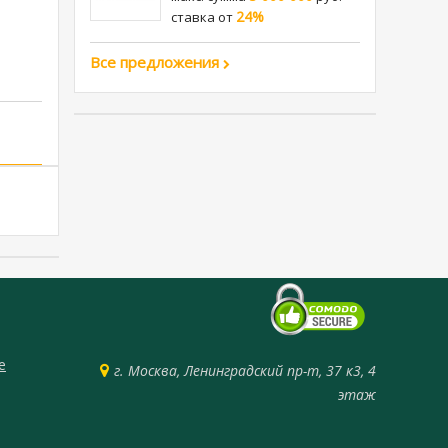
24%
cтавка от
Все предложения
е
г. Москва, Ленинградский пр-т, 37 к3, 4
этаж