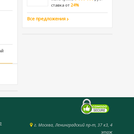
24%
cтавка от
Все предложения
ый
е
г. Москва, Ленинградский пр-т, 37 к3, 4
этаж