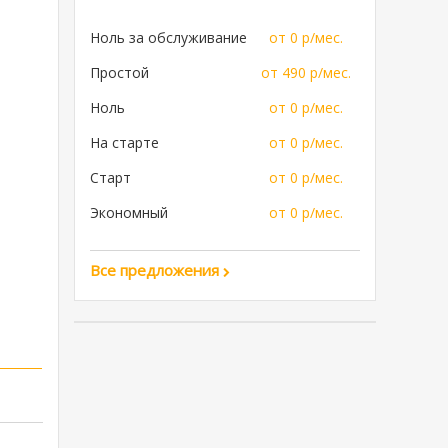
Ноль за обслуживание
от 0 р/мес.
Простой
от 490 р/мес.
Ноль
от 0 р/мес.
На старте
от 0 р/мес.
Старт
от 0 р/мес.
Экономный
от 0 р/мес.
Все предложения