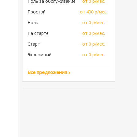
Ноль за обслуживание
от 0 р/мес.
Простой
от 490 р/мес.
Ноль
от 0 р/мес.
На старте
от 0 р/мес.
Старт
от 0 р/мес.
Экономный
от 0 р/мес.
Все предложения