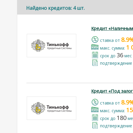
Найдено кредитов: 4 шт.
Кредит «Наличным
8.9
cтавка от
1 
макс. сумма:
36
срок до
мес
подтверждение 
Кредит «Под зало
8.9
cтавка от
15
макс. сумма:
180
срок до
ме
подтверждение 