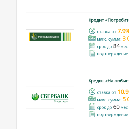
Кредит «Потребит
7.9
cтавка от
3 
макс. сумма:
84
срок до
мес
подтверждение 
Кредит «На любые
10.
cтавка от
5 
макс. сумма:
60
срок до
мес
подтверждение 