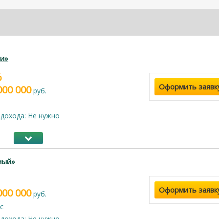
и»
%
Оформить заявк
000 000
руб.
дохода: Не нужно
ный»
Оформить заявк
000 000
руб.
с
дохода: Не нужно