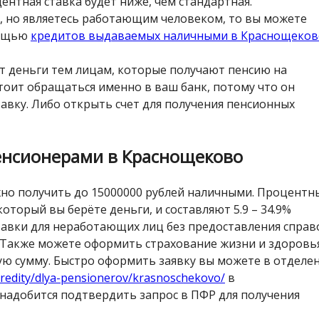
ентная ставка будет ниже, чем стандартная.
а, но являетесь работающим человеком, то вы можете
мощью
кредитов выдаваемых наличными в Краснощеков
 деньги тем лицам, которые получают пенсию на
стоит обращаться именно в ваш банк, потому что он
вку. Либо открыть счет для получения пенсионных
енсионерами в Краснощеково
жно получить до 15000000 рублей наличными. Процентн
а который вы берёте деньги, и составляют 5.9 – 34.9%
авки для неработающих лиц без предоставления справ
к. Также можете оформить страхование жизни и здоровь
ую сумму. Быстро оформить заявку вы можете в отделе
kredity/dlya-pensionerov/krasnoschekovo/
в
надобится подтвердить запрос в ПФР для получения