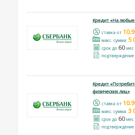
Кредит «На любые
10.
cтавка от
5 
макс. сумма:
60
срок до
мес
подтверждение 
Кредит «Потребит
физических лиц»
10.
cтавка от
3 
макс. сумма:
60
срок до
мес
подтверждение 