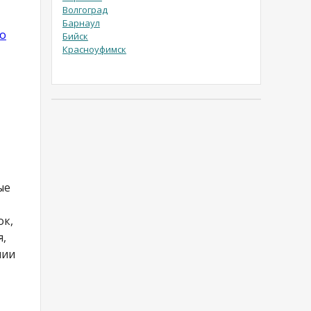
Волгоград
Барнаул
о
Бийск
Красноуфимск
ые
ок,
я,
нии