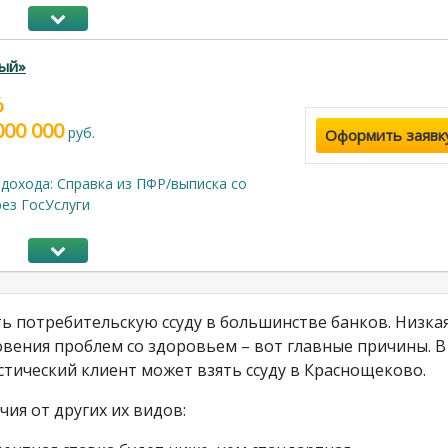
ый»
%
000 000
руб.
Оформить заявк
дохода: Справка из ПФР/выписка со
рез ГосУслуги
 потребительскую ссуду в большинстве банков. Низка
вения проблем со здоровьем – вот главные причины. В
стический клиент может взять ссуду в Краснощеково.
ия от других их видов: