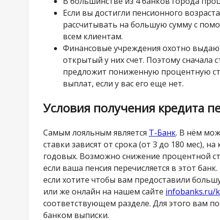
В большинстве из 4 банков города проц
Если вы достигли пенсионного возраст
рассчитывать на большую сумму с по
всем клиентам.
Финансовые учреждения охотно выдают
открытый у них счет. Поэтому сначала 
предложит пониженную процентную ста
выплат, если у вас его еще нет.
Условия получения кредита п
Самым лояльным является
Т-Банк
. В нём мо
ставки зависят от срока (от 3 до 180 мес), н
годовых. Возможно снижение процентной ст
если ваша пенсия перечисляется в этот бан
если хотите чтобы вам предоставили больш
или же онлайн на нашем сайте
infobanks.ru/
соответствующем разделе. Для этого вам по
банком выписки.