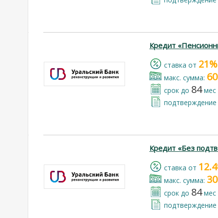
Кредит «Пенсионн
21%
cтавка от
60
макс. сумма:
84
срок до
мес
подтверждение 
Кредит «Без подт
12.
cтавка от
30
макс. сумма:
84
срок до
мес
подтверждение 