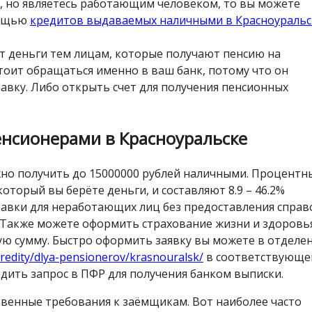
а, но являетесь работающим человеком, то вы можете
мощью
кредитов выдаваемых наличными в Красноуральс
 деньги тем лицам, которые получают пенсию на
стоит обращаться именно в ваш банк, потому что он
вку. Либо открыть счет для получения пенсионных
енсионерами в Красноуральске
жно получить до 15000000 рублей наличными. Процентн
а который вы берёте деньги, и составляют 8.9 – 46.2%
авки для неработающих лиц без предоставления справ
к. Также можете оформить страхование жизни и здоровь
ую сумму. Быстро оформить заявку вы можете в отделе
redity/dlya-pensionerov/krasnouralsk/
в соответствующ
рдить запрос в ПФР для получения банком выписки.
твенные требования к заёмщикам. Вот наиболее часто