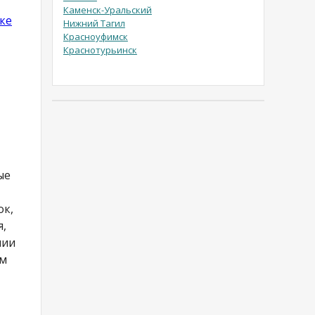
Каменск-Уральский
ке
Нижний Тагил
Красноуфимск
Краснотурьинск
ые
ок,
я,
нии
ем