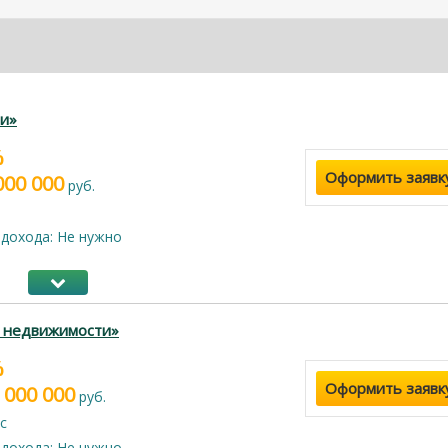
и»
%
Оформить заявк
000 000
руб.
дохода: Не нужно
г недвижимости»
%
Оформить заявк
 000 000
руб.
с
дохода: Не нужно