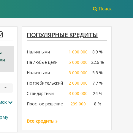
Поиск
Й
ПОПУЛЯРНЫЕ КРЕДИТЫ
Наличными
1 000 000
8.9 %
ы
ими
На любые цели
5 000 000
22.6 %
Наличными
5 000 000
5.5 %
Потребительский
2 000 000
7.7 %
Стандартный
3 000 000
24 %
иск
Простое решение
299 000
8 %
рму
Все кредиты