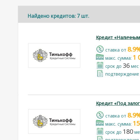
Найдено кредитов: 7 шт.
Кредит «Наличным
8.9
cтавка от
1 
макс. сумма:
36
срок до
мес
подтверждение 
Кредит «Под зало
8.9
cтавка от
15
макс. сумма:
180
срок до
ме
подтверждение 