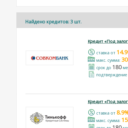
Найдено кредитов: 3 шт.
Кредит «Под залог
14.
cтавка от
30
макс. сумма:
180
срок до
ме
подтверждение 
Кредит «Под зало
8.9
cтавка от
15
макс. сумма:
180
срок до
ме