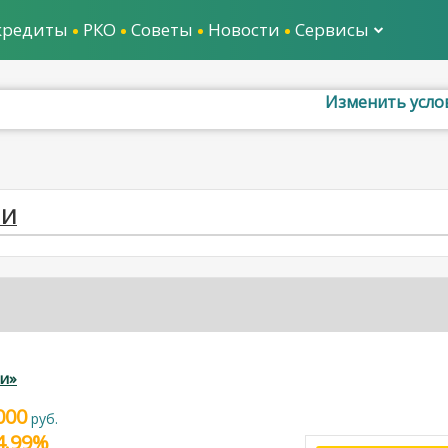
кредиты
РКО
Советы
Новости
Сервисы
Изменить усло
НИ
и»
000
руб.
24.99%