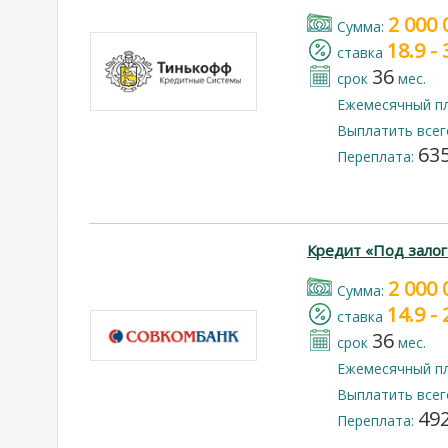
2 000 
Cумма:
18.9 -
cтавка
36
срок
мес.
Ежемесячный п
Выплатить всег
635
Переплата:
Кредит «Под залог
2 000 
Cумма:
14.9 -
cтавка
36
срок
мес.
Ежемесячный п
Выплатить всег
492
Переплата: