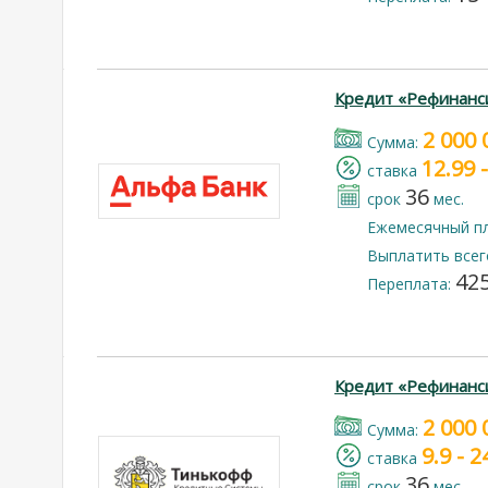
Кредит «Рефинанс
2 000 
Cумма:
12.99 
cтавка
36
срок
мес.
Ежемесячный п
Выплатить всег
425
Переплата:
Кредит «Рефинанс
2 000 
Cумма:
9.9 - 
cтавка
36
срок
мес.