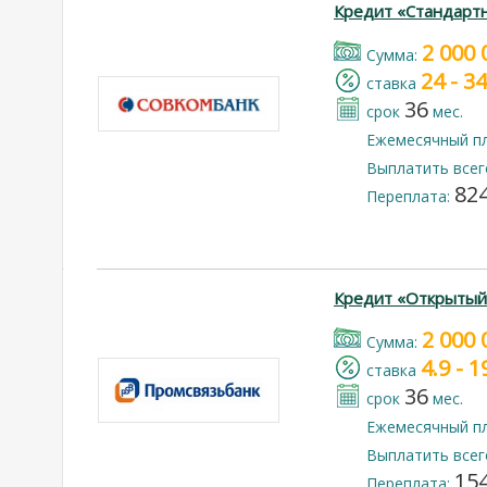
Кредит «Стандарт
2 000 
Cумма:
24 - 3
cтавка
36
срок
мес.
Ежемесячный п
Выплатить всег
824
Переплата:
Кредит «Открытый
2 000 
Cумма:
4.9 - 
cтавка
36
срок
мес.
Ежемесячный п
Выплатить всег
154
Переплата: