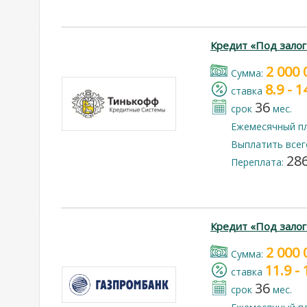
Кредит «Под зало
2 000 
Cумма:
8.9 - 
cтавка
36
срок
мес.
Ежемесячный п
Выплатить всег
286
Переплата:
Кредит «Под зало
2 000 
Cумма:
11.9 -
cтавка
36
срок
мес.