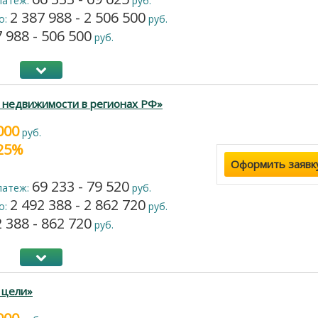
латеж:
руб.
2 387 988 - 2 506 500
о:
руб.
 988 - 506 500
руб.
 недвижимости в регионах РФ»
000
руб.
 25%
Оформить заявк
69 233 - 79 520
латеж:
руб.
2 492 388 - 2 862 720
о:
руб.
 388 - 862 720
руб.
 цели»