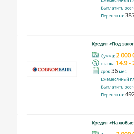
Ежемесячный п
Выплатить всег
387
Переплата:
Кредит «Под залог
2 000 
Cумма:
14.9 -
cтавка
36
срок
мес.
Ежемесячный п
Выплатить всег
492
Переплата:
Кредит «На любые