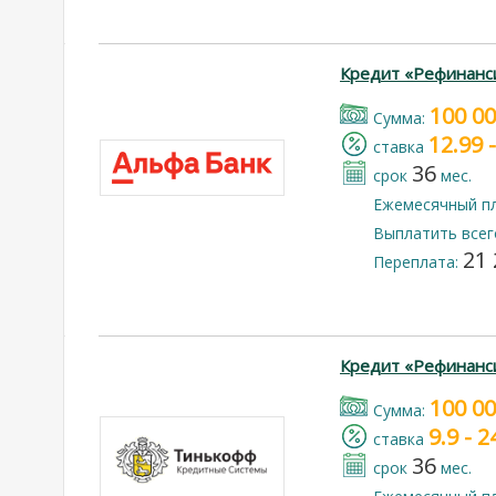
Кредит «Рефинанс
100 0
Cумма:
12.99 
cтавка
36
срок
мес.
Ежемесячный п
Выплатить всег
21 
Переплата:
Кредит «Рефинанс
100 0
Cумма:
9.9 - 
cтавка
36
срок
мес.