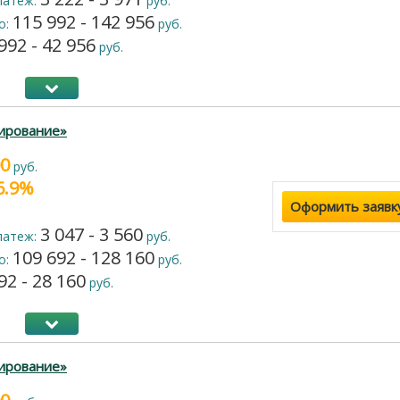
латеж:
руб.
115 992 - 142 956
о:
руб.
992 - 42 956
руб.
ирование»
00
руб.
16.9%
Оформить заявк
3 047 - 3 560
латеж:
руб.
109 692 - 128 160
о:
руб.
92 - 28 160
руб.
ирование»