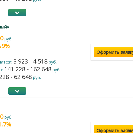
ный»
00
руб.
4.9%
Оформить заявк
3 923 - 4 518
латеж:
руб.
141 228 - 162 648
о:
руб.
228 - 62 648
руб.
00
руб.
21.7%
Оформить заявк