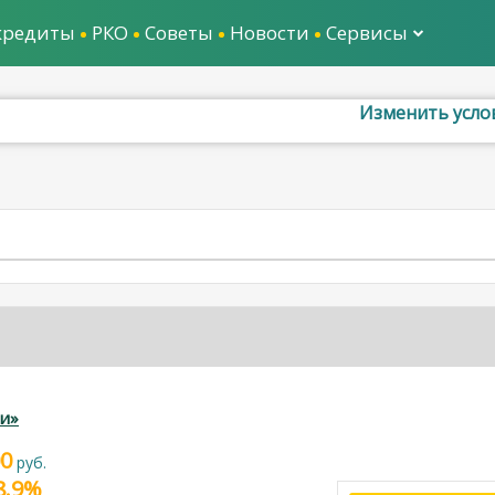
кредиты
РКО
Советы
Новости
Сервисы
Изменить усло
и»
00
руб.
28.9%