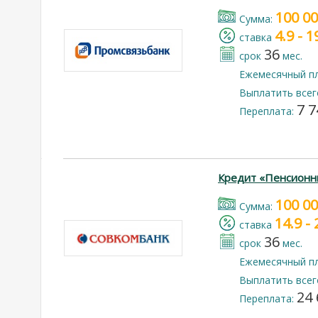
100 0
Cумма:
4.9 - 
cтавка
36
срок
мес.
Ежемесячный п
Выплатить всег
7 7
Переплата:
Кредит «Пенсионн
100 0
Cумма:
14.9 -
cтавка
36
срок
мес.
Ежемесячный п
Выплатить всег
24 
Переплата: