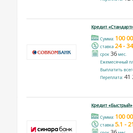
Кредит «Стандарт
100 0
Cумма:
24 - 3
cтавка
36
срок
мес.
Ежемесячный п
Выплатить всег
41 
Переплата:
Кредит «Быстрый»
100 0
Cумма:
5.1 - 
cтавка
36
срок
мес.