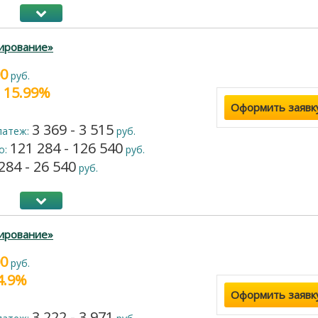
ирование»
00
руб.
- 15.99%
Оформить заявк
3 369 - 3 515
латеж:
руб.
121 284 - 126 540
о:
руб.
284 - 26 540
руб.
ирование»
00
руб.
24.9%
Оформить заявк
3 222 - 3 971