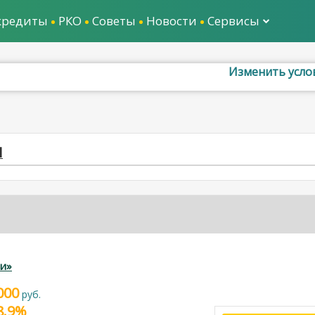
кредиты
РКО
Советы
Новости
Сервисы
Изменить усло
И
и»
000
руб.
28.9%