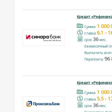
Кредит «Рефинанс
1 000 
Cумма:
6.1 - 
cтавка
36
срок
мес.
Ежемесячный п
Выплатить всег
96 
Переплата:
Кредит «Рефинанс
1 000 
Cумма:
5.5 - 
cтавка
36
срок
мес.