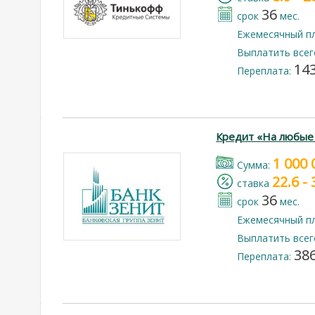
36
срок
мес.
Ежемесячный п
Выплатить всег
143
Переплата:
Кредит «На любые
1 000 
Cумма:
22.6 -
cтавка
36
срок
мес.
Ежемесячный п
Выплатить всег
386
Переплата: