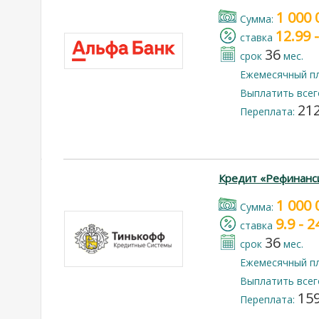
1 000 
Cумма:
12.99 
cтавка
36
срок
мес.
Ежемесячный п
Выплатить всег
212
Переплата:
Кредит «Рефинанс
1 000 
Cумма:
9.9 - 
cтавка
36
срок
мес.
Ежемесячный п
Выплатить всег
159
Переплата: