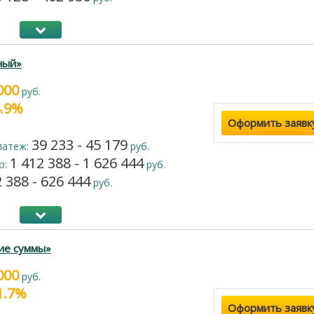
ный»
000
руб.
4.9%
Оформить заявк
39 233 - 45 179
латеж:
руб.
1 412 388 - 1 626 444
о:
руб.
 388 - 626 444
руб.
ие суммы»
000
руб.
21.7%
Оформить заявк