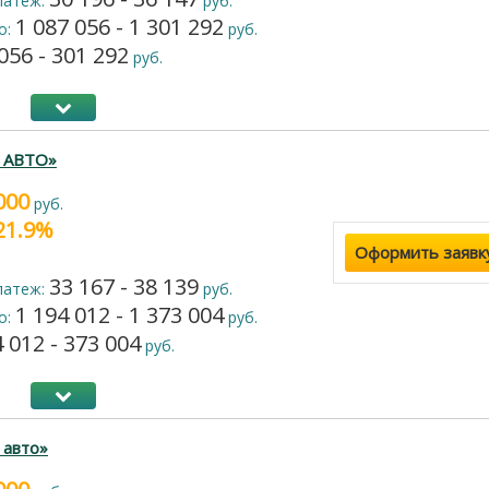
латеж:
руб.
1 087 056 - 1 301 292
о:
руб.
056 - 301 292
руб.
г АВТО»
000
руб.
 21.9%
Оформить заявк
33 167 - 38 139
латеж:
руб.
1 194 012 - 1 373 004
о:
руб.
 012 - 373 004
руб.
 авто»