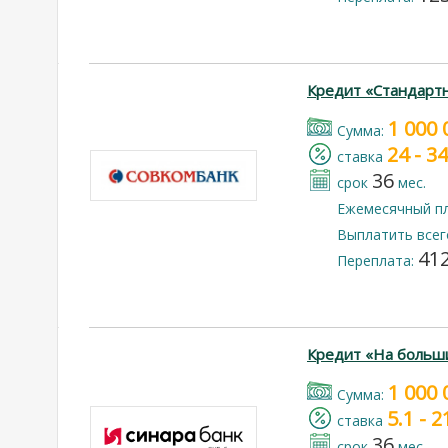
Кредит «Стандарт
1 000 
Cумма:
24 - 3
cтавка
36
срок
мес.
Ежемесячный п
Выплатить всег
412
Переплата:
Кредит «На больш
1 000 
Cумма:
5.1 - 
cтавка
36
срок
мес.