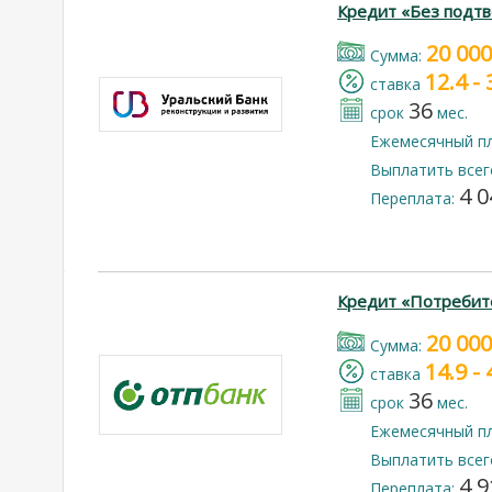
Кредит «Без подт
20 000
Cумма:
12.4 -
cтавка
36
срок
мес.
Ежемесячный п
Выплатить всег
4 0
Переплата:
Кредит «Потребит
20 000
Cумма:
14.9 -
cтавка
36
срок
мес.
Ежемесячный п
Выплатить всег
4 9
Переплата: