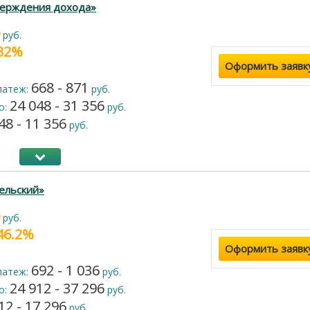
верждения дохода»
руб.
 32%
Оформить заявк
668 - 871
латеж:
руб.
24 048 - 31 356
о:
руб.
48 - 11 356
руб.
ельский»
руб.
 46.2%
Оформить заявк
692 - 1 036
латеж:
руб.
24 912 - 37 296
о:
руб.
12 - 17 296
руб.