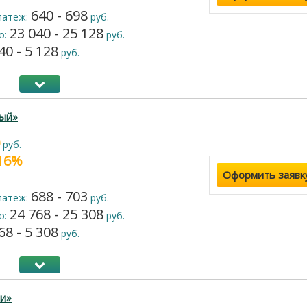
640 - 698
латеж:
руб.
23 040 - 25 128
о:
руб.
40 - 5 128
руб.
ый»
руб.
 16%
Оформить заявк
688 - 703
латеж:
руб.
24 768 - 25 308
о:
руб.
68 - 5 308
руб.
и»