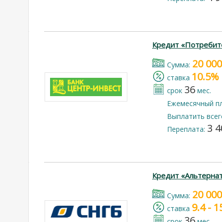
Кредит «Потребит
20 000
Cумма:
10.5%
cтавка
36
срок
мес.
Ежемесячный п
Выплатить всег
3 4
Переплата:
Кредит «Альтерна
20 000
Cумма:
9.4 - 
cтавка
36
срок
мес.