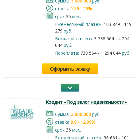
Cумма:
3 000 000
руб.
cтавка
14.9 - 25%
срок
36
мес.
Ежемесячный платеж:
103 849 - 119
279
руб.
Выплатить всего:
3 738 564 - 4 294
044
руб.
Переплата:
738 564 - 1 294 044
руб.
Оформить заявку
Кредит «Под залог недвижимости»
Cумма:
3 000 000
руб.
cтавка
9.9 - 12.99%
срок
36
мес.
Ежемесячный платеж:
96 661 - 101