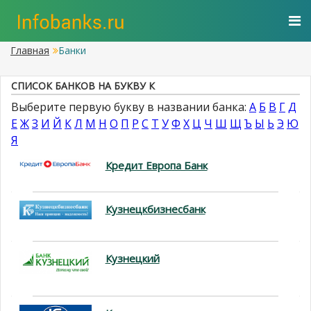
Главная
Банки
СПИСОК БАНКОВ НА БУКВУ К
Выберите первую букву в названии банка:
А
Б
В
Г
Д
Е
Ж
З
И
Й
К
Л
М
Н
О
П
Р
С
Т
У
Ф
Х
Ц
Ч
Ш
Щ
Ъ
Ы
Ь
Э
Ю
Я
Кредит Европа Банк
Кузнецкбизнесбанк
Кузнецкий