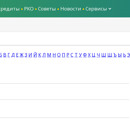
кредиты
РКО
Советы
Новости
Сервисы
Б
В
Г
Д
Е
Ж
З
И
Й
К
Л
М
Н
О
П
Р
С
Т
У
Ф
Х
Ц
Ч
Ш
Щ
Ъ
Ы
Ь
Э