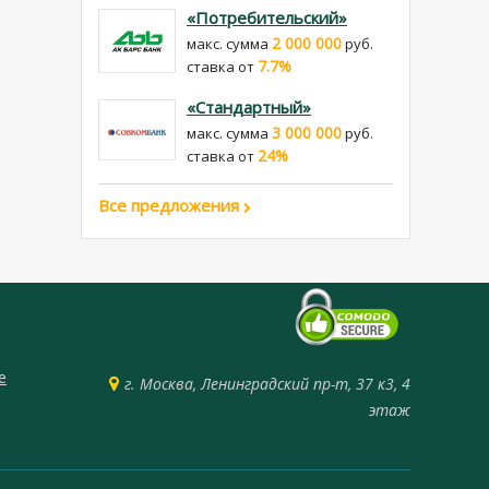
«Потребительский»
2 000 000
макс. сумма
руб.
7.7%
cтавка от
«Стандартный»
3 000 000
макс. сумма
руб.
24%
cтавка от
Все предложения
е
г. Москва, Ленинградский пр-т, 37 к3, 4
этаж