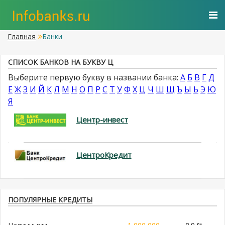
Главная
Банки
СПИСОК БАНКОВ НА БУКВУ Ц
Выберите первую букву в названии банка:
А
Б
В
Г
Д
Е
Ж
З
И
Й
К
Л
М
Н
О
П
Р
С
Т
У
Ф
Х
Ц
Ч
Ш
Щ
Ъ
Ы
Ь
Э
Ю
Я
Центр-инвест
ЦентроКредит
ПОПУЛЯРНЫЕ КРЕДИТЫ