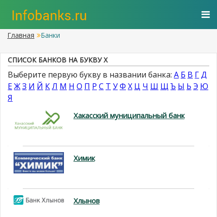
Главная
Банки
СПИСОК БАНКОВ НА БУКВУ Х
Выберите первую букву в названии банка:
А
Б
В
Г
Д
Е
Ж
З
И
Й
К
Л
М
Н
О
П
Р
С
Т
У
Ф
Х
Ц
Ч
Ш
Щ
Ъ
Ы
Ь
Э
Ю
Я
Хакасский муниципальный банк
Химик
Хлынов