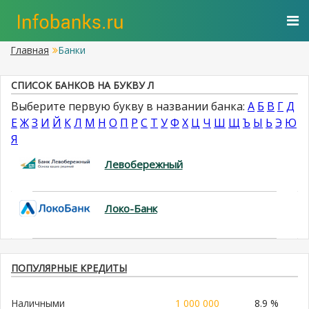
Главная
Банки
СПИСОК БАНКОВ НА БУКВУ Л
Выберите первую букву в названии банка:
А
Б
В
Г
Д
Е
Ж
З
И
Й
К
Л
М
Н
О
П
Р
С
Т
У
Ф
Х
Ц
Ч
Ш
Щ
Ъ
Ы
Ь
Э
Ю
Я
Левобережный
Локо-Банк
ПОПУЛЯРНЫЕ КРЕДИТЫ
Наличными
1 000 000
8.9 %