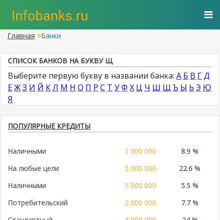
Главная
Банки
СПИСОК БАНКОВ НА БУКВУ Щ
Выберите первую букву в названии банка:
А
Б
В
Г
Д
Е
Ж
З
И
Й
К
Л
М
Н
О
П
Р
С
Т
У
Ф
Х
Ц
Ч
Ш
Щ
Ъ
Ы
Ь
Э
Ю
Я
ПОПУЛЯРНЫЕ КРЕДИТЫ
Наличными
1 000 000
8.9 %
На любые цели
5 000 000
22.6 %
Наличными
5 000 000
5.5 %
Потребительский
2 000 000
7.7 %
Стандартный
3 000 000
24 %