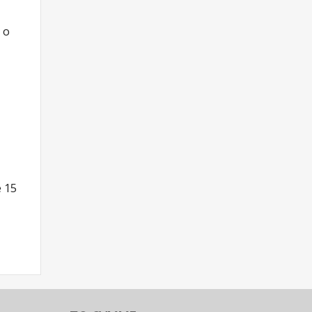
 о
 15