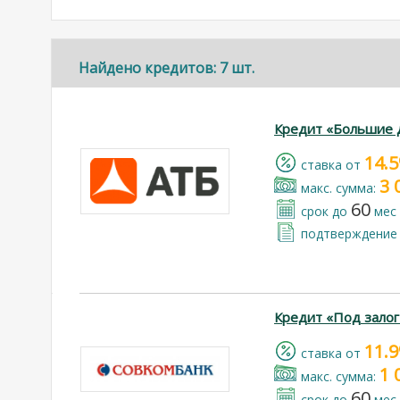
Найдено кредитов: 7 шт.
Кредит «Большие 
14.
cтавка от
3 
макс. сумма:
60
срок до
мес
подтверждение 
Кредит «Под зало
11.
cтавка от
1 
макс. сумма:
60
срок до
мес