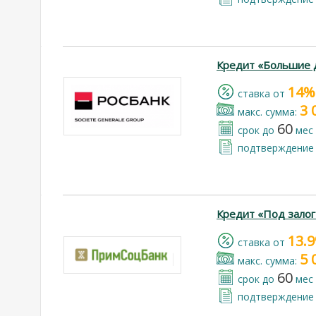
Кредит «Большие 
14%
cтавка от
3 
макс. сумма:
60
срок до
мес
подтверждение 
Кредит «Под залог
13.
cтавка от
5 
макс. сумма:
60
срок до
мес
подтверждение 