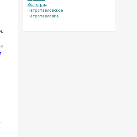
Волгоград
Петропавловское
Петропавловка
и,
ма
м
4