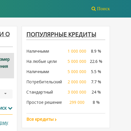
Поиск
И О
ПОПУЛЯРНЫЕ КРЕДИТЫ
Наличными
1 000 000
8.9 %
азмер
На любые цели
5 000 000
22.6 %
ения
Наличными
5 000 000
5.5 %
Потребительский
2 000 000
7.7 %
Стандартный
3 000 000
24 %
Простое решение
299 000
8 %
иск
Все кредиты
рму