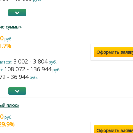
ие суммы»
00
руб.
21.7%
Оформить заявк
3 002 - 3 804
латеж:
руб.
108 072 - 136 944
о:
руб.
72 - 36 944
руб.
ый плюс»
00
руб.
 29.9%
Оформить заявк