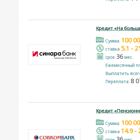
Кредит «На больш
100 0
Cумма:
5.1 - 
cтавка
36
срок
мес.
Ежемесячный п
Выплатить всег
8 0
Переплата:
Кредит «Пенсионн
100 0
Cумма:
14.9 -
cтавка
36
срок
мес.