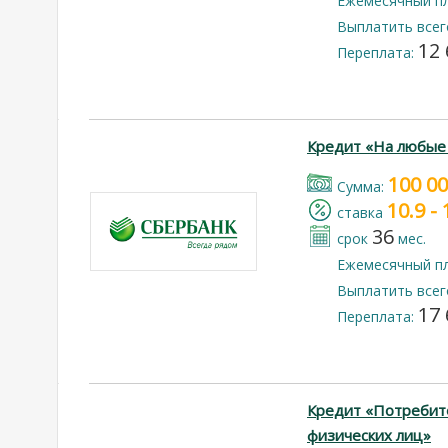
Ежемесячный п
Выплатить всег
12 
Переплата:
Кредит «На любые
100 0
Cумма:
10.9 -
cтавка
36
срок
мес.
Ежемесячный п
Выплатить всег
17 
Переплата:
Кредит «Потребит
физических лиц»