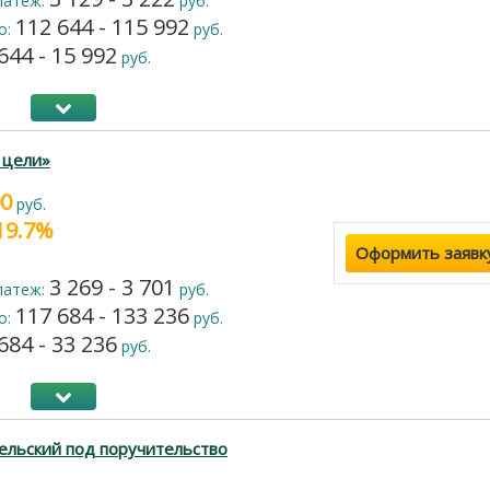
латеж:
руб.
112 644 - 115 992
о:
руб.
644 - 15 992
руб.
 цели»
00
руб.
 19.7%
Оформить заявк
3 269 - 3 701
латеж:
руб.
117 684 - 133 236
о:
руб.
684 - 33 236
руб.
ельский под поручительство