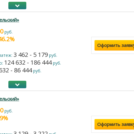
ельский»
00
руб.
 46.2%
Оформить заявк
3 462 - 5 179
латеж:
руб.
124 632 - 186 444
о:
руб.
632 - 86 444
руб.
ельский»
00
руб.
9.9%
Оформить заявк
3 129 - 3 222