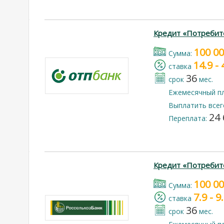
Кредит «Потребит
100 0
Cумма:
14.9 -
cтавка
36
срок
мес.
Ежемесячный п
Выплатить всег
24 
Переплата:
Кредит «Потребит
100 0
Cумма:
7.9 - 
cтавка
36
срок
мес.