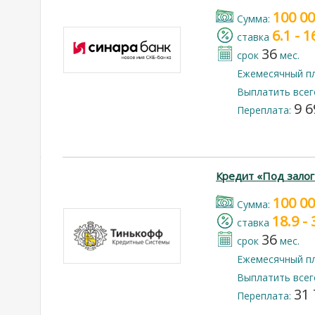
100 0
Cумма:
6.1 - 
cтавка
36
срок
мес.
Ежемесячный п
Выплатить всег
9 6
Переплата:
Кредит «Под залог
100 0
Cумма:
18.9 -
cтавка
36
срок
мес.
Ежемесячный п
Выплатить всег
31 
Переплата: