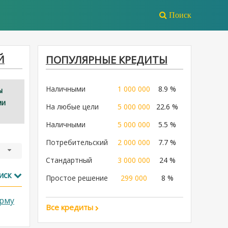
Поиск
Й
ПОПУЛЯРНЫЕ КРЕДИТЫ
Наличными
1 000 000
8.9 %
ы
ми
На любые цели
5 000 000
22.6 %
Наличными
5 000 000
5.5 %
Потребительский
2 000 000
7.7 %
Стандартный
3 000 000
24 %
иск
Простое решение
299 000
8 %
рму
Все кредиты