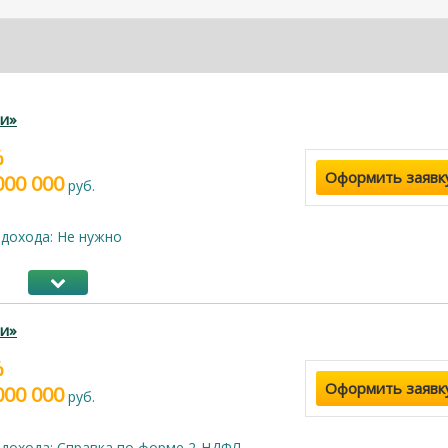
и»
%
Оформить заявк
000 000
руб.
дохода: Не нужно
и»
%
Оформить заявк
000 000
руб.
дохода: Справка по форме 2-НДФЛ