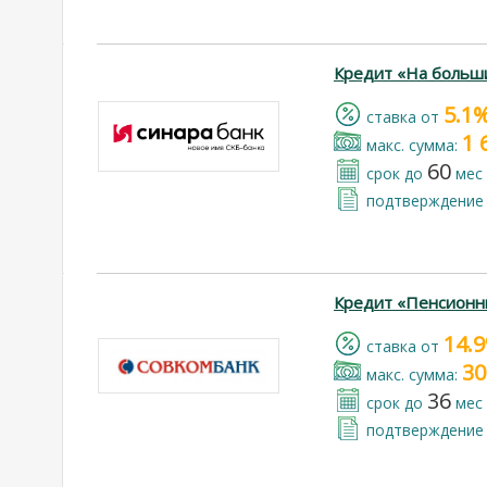
Кредит «На больш
5.1
cтавка от
1 
макс. сумма:
60
срок до
мес
подтверждение 
Кредит «Пенсионн
14.
cтавка от
30
макс. сумма:
36
срок до
мес
подтверждение 