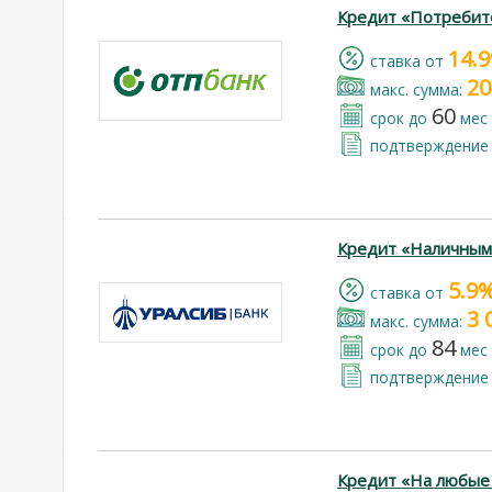
Кредит «Потребит
14.
cтавка от
20
макс. сумма:
60
срок до
мес
подтверждение 
Кредит «Наличным
5.9
cтавка от
3 
макс. сумма:
84
срок до
мес
подтверждение 
Кредит «На любые