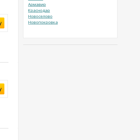
Армавир
Краснодар
Новоселово
Новопокровка
у
у