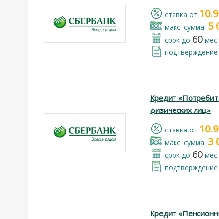
10.
cтавка от
5 
макс. сумма:
60
срок до
мес
подтверждение 
Кредит «Потребит
физических лиц»
10.
cтавка от
3 
макс. сумма:
60
срок до
мес
подтверждение 
Кредит «Пенсионн