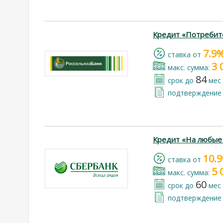
Кредит «Потребит
7.9
cтавка от
3 
макс. сумма:
84
срок до
мес
подтверждение 
Кредит «На любые
10.
cтавка от
5 
макс. сумма:
60
срок до
мес
подтверждение 