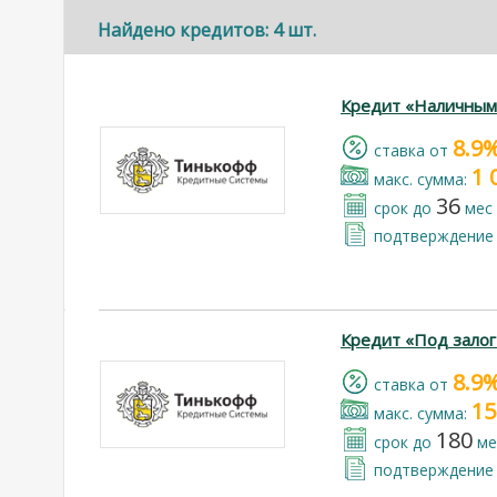
Найдено кредитов: 4 шт.
Кредит «Наличным
8.9
cтавка от
1 
макс. сумма:
36
срок до
мес
подтверждение 
Кредит «Под зало
8.9
cтавка от
15
макс. сумма:
180
срок до
ме
подтверждение 