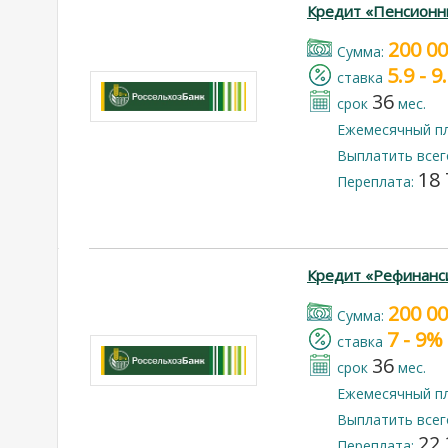
Кредит «Пенсионн
200 0
Cумма:
5.9 - 
cтавка
36
срок
мес.
Ежемесячный п
Выплатить всег
18 
Переплата:
Кредит «Рефинанс
200 0
Cумма:
7 - 9%
cтавка
36
срок
мес.
Ежемесячный п
Выплатить всег
22 
Переплата: