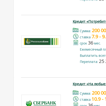
Кредит «Потребит
200 0
Cумма:
7.9 - 
cтавка
36
срок
мес.
Ежемесячный п
Выплатить всег
25 
Переплата:
Кредит «На любые
200 0
Cумма:
10.9 -
cтавка
36
срок
мес.