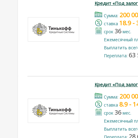
Кредит «Под залог
200 0
Cумма:
18.9 -
cтавка
36
срок
мес.
Ежемесячный п
Выплатить всег
63 
Переплата:
Кредит «Под зало
200 0
Cумма:
8.9 - 
cтавка
36
срок
мес.
Ежемесячный п
Выплатить всег
28 
Переплата: