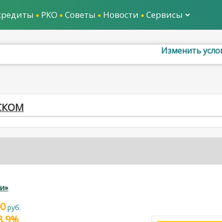
кредиты
РКО
Советы
Новости
Сервисы
Изменить усло
СКОМ
и»
00
руб.
28.9%