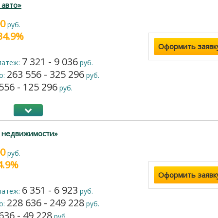
 авто»
00
руб.
 34.9%
Оформить заявк
7 321 - 9 036
латеж:
руб.
263 556 - 325 296
о:
руб.
556 - 125 296
руб.
г недвижимости»
00
руб.
14.9%
Оформить заявк
6 351 - 6 923
латеж:
руб.
228 636 - 249 228
о:
руб.
636 - 49 228
руб.