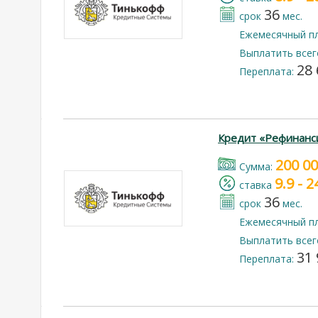
36
срок
мес.
Ежемесячный п
Выплатить всег
28 
Переплата:
Кредит «Рефинанс
200 0
Cумма:
9.9 - 
cтавка
36
срок
мес.
Ежемесячный п
Выплатить всег
31 
Переплата: