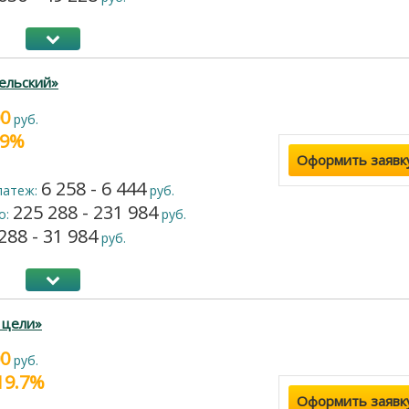
ельский»
00
руб.
9.9%
Оформить заявк
6 258 - 6 444
латеж:
руб.
225 288 - 231 984
о:
руб.
288 - 31 984
руб.
 цели»
00
руб.
 19.7%
Оформить заявк