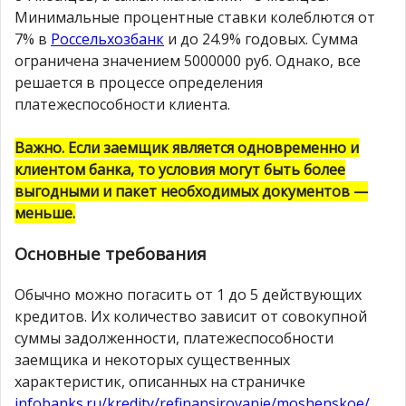
Минимальные процентные ставки колеблются от
7% в
Россельхозбанк
и до 24.9% годовых. Сумма
ограничена значением 5000000 руб. Однако, все
решается в процессе определения
платежеспособности клиента.
Важно. Если заемщик является одновременно и
клиентом банка, то условия могут быть более
выгодными и пакет необходимых документов —
меньше.
Основные требования
Обычно можно погасить от 1 до 5 действующих
кредитов. Их количество зависит от совокупной
суммы задолженности, платежеспособности
заемщика и некоторых существенных
характеристик, описанных на страничке
infobanks.ru/kredity/refinansirovanie/moshenskoe/
.