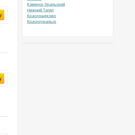
Каменск-Уральский
Нижний Тагил
у
Краснощеково
Красноуральск
у