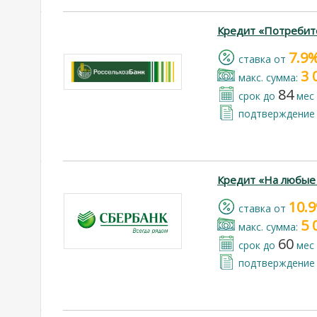
Кредит «Потребит
7.9
cтавка от
3 
макс. сумма:
84
срок до
мес
подтверждение 
Кредит «На любые
10.
cтавка от
5 
макс. сумма:
60
срок до
мес
подтверждение 