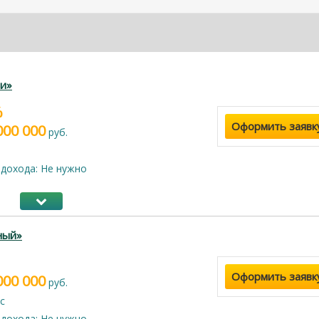
и»
%
Оформить заявк
000 000
руб.
дохода: Не нужно
ный»
Оформить заявк
000 000
руб.
с
дохода: Не нужно