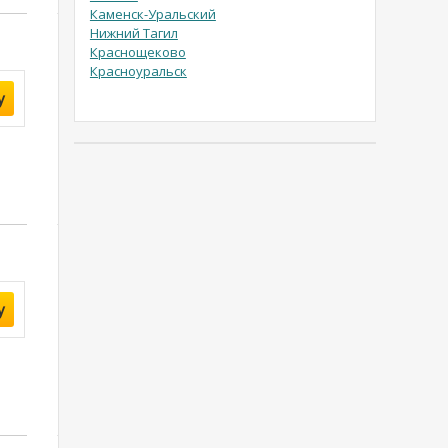
Каменск-Уральский
Нижний Тагил
Краснощеково
Красноуральск
у
у