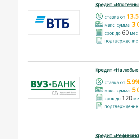
Кредит «Ипотечны
13.
cтавка от
3 
макс. сумма:
60
срок до
мес
подтверждение 
Кредит «На любые
5.9
cтавка от
5 
макс. сумма:
120
срок до
ме
подтверждение 
Кредит «Рефинанс