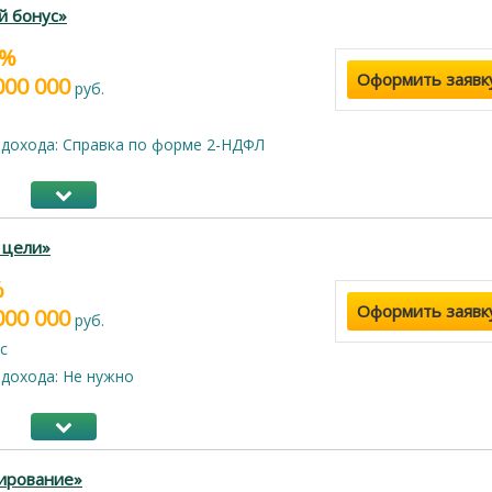
й бонус»
5%
Оформить заявк
000 000
руб.
дохода: Справка по форме 2-НДФЛ
 цели»
%
Оформить заявк
000 000
руб.
с
дохода: Не нужно
ирование»