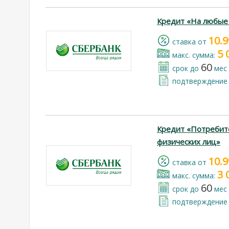
Кредит «На любые
10.
cтавка от
5 
макс. сумма:
60
срок до
мес
подтверждение 
Кредит «Потребит
физических лиц»
10.
cтавка от
3 
макс. сумма:
60
срок до
мес
подтверждение 