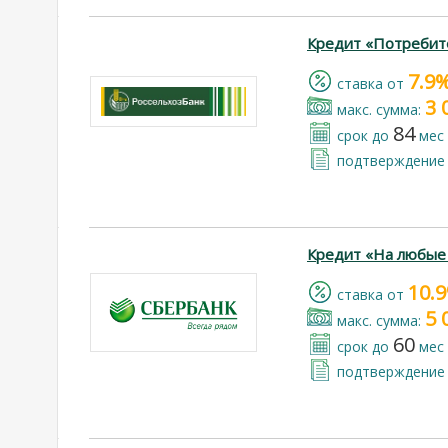
Кредит «Потребит
7.9
cтавка от
3 
макс. сумма:
84
срок до
мес
подтверждение 
Кредит «На любые
10.
cтавка от
5 
макс. сумма:
60
срок до
мес
подтверждение 