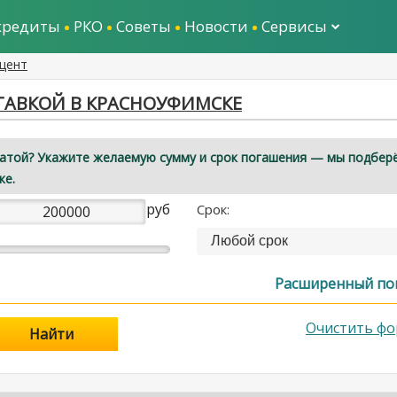
кредиты
РКО
Советы
Новости
Сервисы
оцент
ТАВКОЙ В КРАСНОУФИМСКЕ
латой? Укажите желаемую сумму и срок погашения — мы подбер
ке.
руб
Срок:
Любой срок
Расширенный по
Очистить фо
Найти