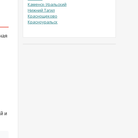
Каменск-Уральский
Нижний Тагил
Краснощеково
Красноуральск
ная
й и