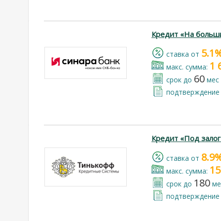
Кредит «На больш
5.1
cтавка от
1 
макс. сумма:
60
срок до
мес
подтверждение 
Кредит «Под зало
8.9
cтавка от
15
макс. сумма:
180
срок до
ме
подтверждение 