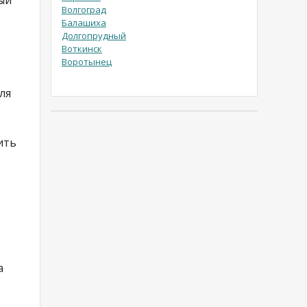
Волгоград
Балашиха
Долгопрудный
Воткинск
Воротынец
ля
ить
а