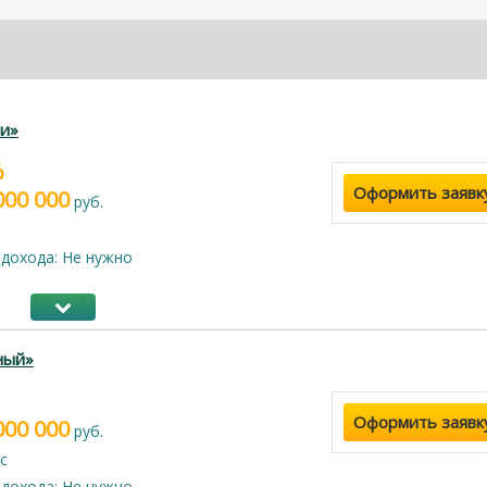
и»
%
Оформить заявк
000 000
руб.
дохода: Не нужно
ный»
Оформить заявк
000 000
руб.
с
дохода: Не нужно