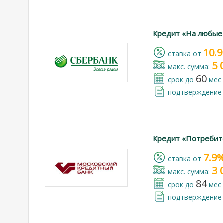
Кредит «На любые
10.
cтавка от
5 
макс. сумма:
60
срок до
мес
подтверждение 
Кредит «Потребит
7.9
cтавка от
3 
макс. сумма:
84
срок до
мес
подтверждение 