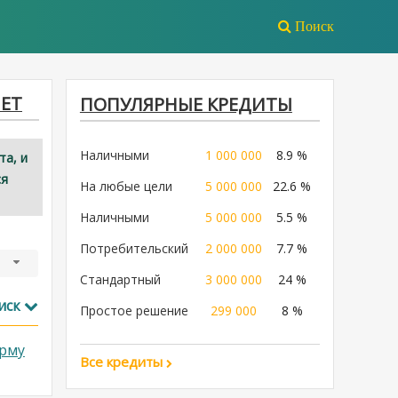
Поиск
НЕТ
ПОПУЛЯРНЫЕ КРЕДИТЫ
Наличными
1 000 000
8.9 %
та, и
ся
На любые цели
5 000 000
22.6 %
Наличными
5 000 000
5.5 %
Потребительский
2 000 000
7.7 %
Стандартный
3 000 000
24 %
иск
Простое решение
299 000
8 %
рму
Все кредиты