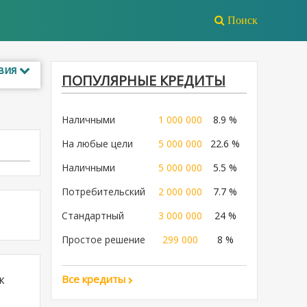
Поиск
вия
ПОПУЛЯРНЫЕ КРЕДИТЫ
Наличными
1 000 000
8.9 %
На любые цели
5 000 000
22.6 %
Наличными
5 000 000
5.5 %
Потребительский
2 000 000
7.7 %
Стандартный
3 000 000
24 %
Простое решение
299 000
8 %
к
Все кредиты