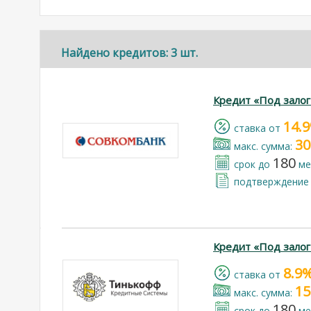
Найдено кредитов: 3 шт.
Кредит «Под залог
14.
cтавка от
30
макс. сумма:
180
срок до
ме
подтверждение 
Кредит «Под зало
8.9
cтавка от
15
макс. сумма:
180
срок до
ме